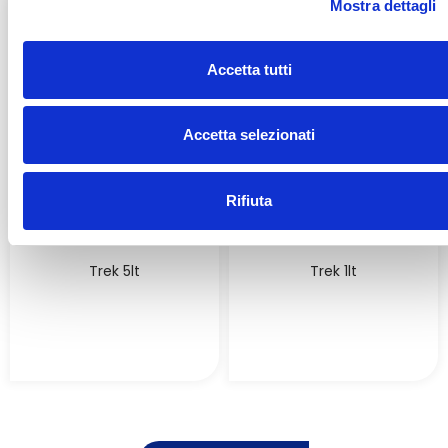
Mostra dettagli
c
o
n
Accetta tutti
s
e
n
Accetta selezionati
s
o
Rifiuta
Trek 5lt
Trek 1lt