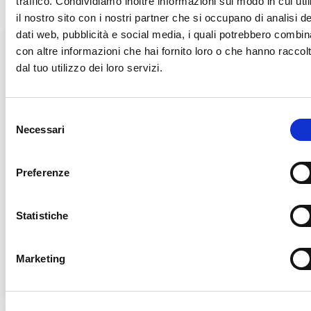
traffico. Condividiamo inoltre informazioni sul modo in cui util
il nostro sito con i nostri partner che si occupano di analisi de
dati web, pubblicità e social media, i quali potrebbero combin
con altre informazioni che hai fornito loro o che hanno raccol
dal tuo utilizzo dei loro servizi.
S
Necessari
e
l
e
Preferenze
z
i
o
Statistiche
Wc Rein 750ml
VR80 ACE Disgorgante Forte
1lt (Ex MasterITC)
n
e
Marketing
d
e
l