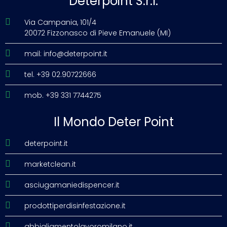
Deterpoint S.r.l.
Via Campania, 101/4
20072 Fizzonasco di Pieve Emanuele (MI)
mail: info@deterpoint.it
tel. +39 02.90722666
mob. +39 331 7744275
Il Mondo Deter Point
deterpoint.it
marketclean.it
asciugamaniedispencer.it
prodottiperdisinfestazione.it
abbigliamentolavoromilano.it