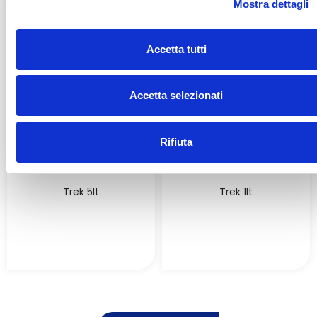
Mostra dettagli
c
o
n
Accetta tutti
s
e
n
Accetta selezionati
s
o
Rifiuta
Trek 5lt
Trek 1lt