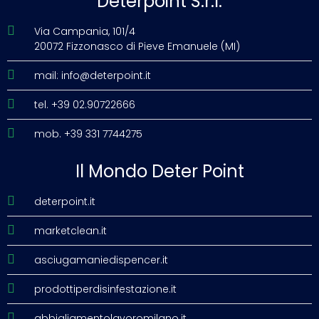
Deterpoint S.r.l.
Via Campania, 101/4
20072 Fizzonasco di Pieve Emanuele (MI)
mail: info@deterpoint.it
tel. +39 02.90722666
mob. +39 331 7744275
Il Mondo Deter Point
deterpoint.it
marketclean.it
asciugamaniedispencer.it
prodottiperdisinfestazione.it
abbigliamentolavoromilano.it