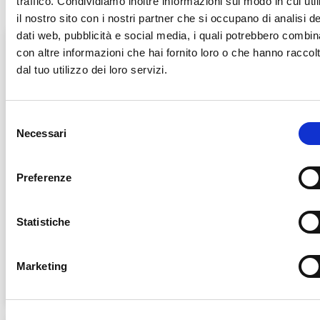
traffico. Condividiamo inoltre informazioni sul modo in cui util
il nostro sito con i nostri partner che si occupano di analisi de
dati web, pubblicità e social media, i quali potrebbero combin
con altre informazioni che hai fornito loro o che hanno raccol
dal tuo utilizzo dei loro servizi.
S
Necessari
e
l
e
Preferenze
z
i
o
Statistiche
Wc Rein 750ml
VR80 ACE Disgorgante Forte
1lt (Ex MasterITC)
n
e
Marketing
d
e
l