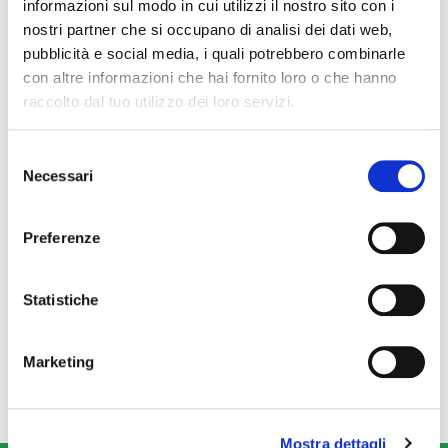
informazioni sul modo in cui utilizzi il nostro sito con i
nostri partner che si occupano di analisi dei dati web,
pubblicità e social media, i quali potrebbero combinarle
con altre informazioni che hai fornito loro o che hanno
raccolto dal tuo utilizzo dei loro servizi.
S
Necessari
e
l
e
Preferenze
z
Carta Antigrasso Avana
Carta Antigrasso Avana
i
15x40cm 500pz
20X32,5cm 500pz
o
Statistiche
n
e
Marketing
d
e
l
Mostra dettagli
c