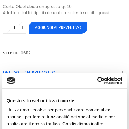
Carta Oleofobica antigrasso gr.40
Adatto a tutti i tipi di alimenti, resistente ai cibi grassi.
AGGIUNGI AL PREVENTIVO
SKU:
DP-06112
DETTAGLI DEL PRODOTTO
Riferimento
DP-06112
Questo sito web utilizza i cookie
Prodotti della stessa Categoria
Utilizziamo i cookie per personalizzare contenuti ed
annunci, per fornire funzionalità dei social media e per
analizzare il nostro traffico. Condividiamo inoltre