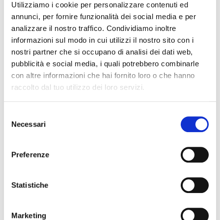
DETTAGLI DEL PRODOTTO
Utilizziamo i cookie per personalizzare contenuti ed
annunci, per fornire funzionalità dei social media e per
analizzare il nostro traffico. Condividiamo inoltre
Prodotti della stessa Categoria
informazioni sul modo in cui utilizzi il nostro sito con i
nostri partner che si occupano di analisi dei dati web,
pubblicità e social media, i quali potrebbero combinarle
con altre informazioni che hai fornito loro o che hanno
raccolto dal tuo utilizzo dei loro servizi.
S
Necessari
e
l
e
Preferenze
z
i
o
Statistiche
n
Acid Power 5kg
Acido Muriatico 1lt
e
Marketing